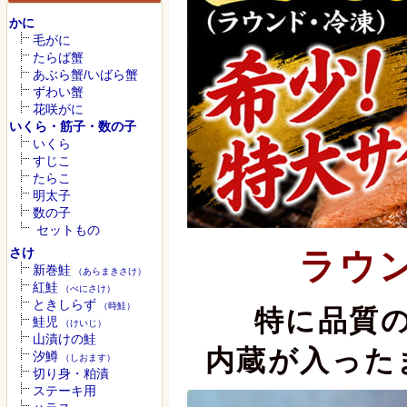
かに
毛がに
たらば蟹
あぶら蟹/いばら蟹
ずわい蟹
花咲がに
いくら・筋子・数の子
いくら
すじこ
たらこ
明太子
数の子
セットもの
さけ
ラウ
新巻鮭
（あらまきさけ）
紅鮭
（べにさけ）
ときしらず
（時鮭）
特に品質
鮭児
（けいじ）
山漬けの鮭
内蔵が入った
汐鱒
（しおます）
切り身・粕漬
ステーキ用