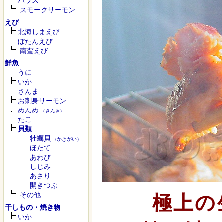
ハラス
スモークサーモン
えび
北海しまえび
ぼたんえび
南蛮えび
鮮魚
うに
いか
さんま
お刺身サーモン
めんめ
（きんき）
たこ
貝類
牡蠣貝
（かきがい）
ほたて
あわび
しじみ
あさり
開きつぶ
その他
極上の
干しもの・焼き物
いか