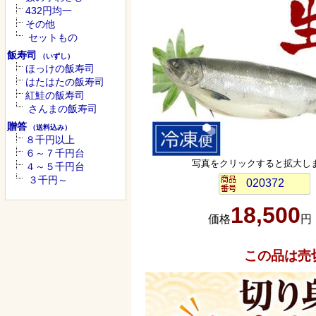
432円均一
その他
セットもの
飯寿司
（いずし）
ほっけの飯寿司
はたはたの飯寿司
紅鮭の飯寿司
さんまの飯寿司
贈答
（送料込み）
８千円以上
６～７千円台
写真をクリックすると拡大し
４～５千円台
３千円～
020372
18,500
価格
円
この品は売