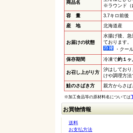
商品名
※ラウンド（
容 量
3.7キロ前後
産 地
北海道産
水揚げ後、急
ております。
お届けの状態
・クー
保存期間
冷凍で
約１ヶ
汐はしており
お召し上がり方
けや調理方法
鮭のさばき方
親方からさば
※加工食品等の原材料名については
お買物情報
送料
お支払方法