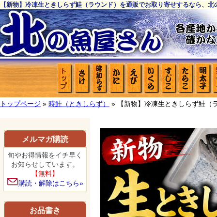
【新物】冷凍生ときしらず鮭（ラウンド）を通販でお取り寄せするなら、北
トップページ
»
時鮭（ときしらず）
» 【新物】冷凍生ときしらず鮭（ラ
メルマガ購読
旬やお得情報をイチ早く
お知らせしています。
【無料】
購読・解除はこちら»
お品書き