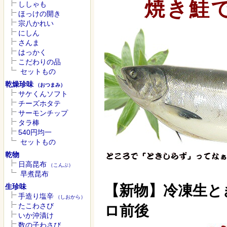
焼き鮭
ししゃも
ほっけの開き
宗八かれい
にしん
さんま
はっかく
こだわりの品
セットもの
乾燥珍味
（おつまみ）
サケくんソフト
チーズホタテ
サーモンチップ
タラ棒
540円均一
セットもの
乾物
日高昆布
（こんぶ）
早煮昆布
生珍味
【新物】冷凍生と
手造り塩辛
（しおから）
たこわさび
ロ前後
いか沖漬け
数の子わさび