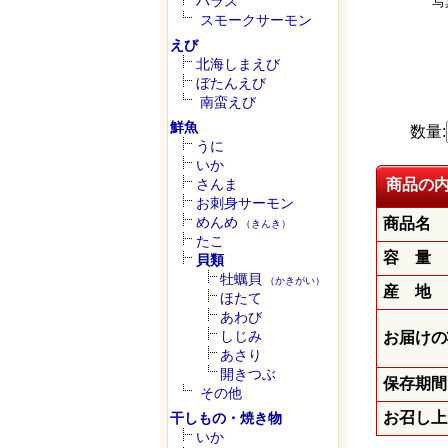
ハラス
写
スモークサーモン
えび
北海しまえび
ぼたんえび
南蛮えび
鮮魚
数量:
うに
いか
さんま
商品の
お刺身サーモン
めんめ
商品名
（きんき）
たこ
容 量
貝類
牡蠣貝
（かきがい）
産 地
ほたて
あわび
しじみ
お届けの
あさり
開きつぶ
保存期間
その他
お召し上
干しもの・焼き物
いか