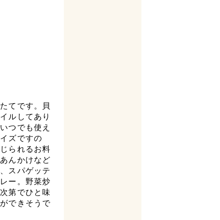
ほたてです。貝
ボイルしてあり
にいつでも使え
サイズですの
感じられるお料
やあんかけなど
ん、スパゲッテ
カレー。野菜炒
ア次第でひと味
理ができそうで