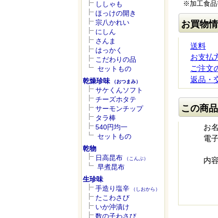
※加工食品
ししゃも
ほっけの開き
宗八かれい
お買物情
にしん
さんま
送料
はっかく
お支払
こだわりの品
ご注文
セットもの
返品・
乾燥珍味
（おつまみ）
サケくんソフト
チーズホタテ
この商品
サーモンチップ
タラ棒
540円均一
お
セットもの
電
乾物
日高昆布
（こんぶ）
内
早煮昆布
生珍味
手造り塩辛
（しおから）
たこわさび
いか沖漬け
数の子わさび