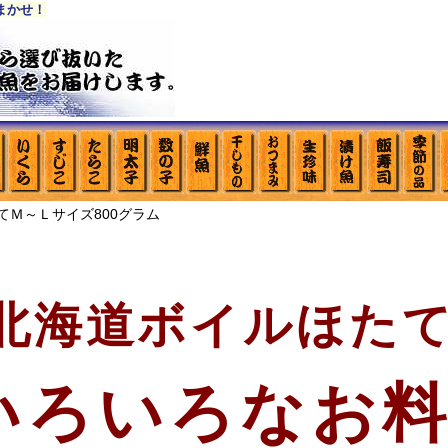
まかせ！
てＭ～Ｌサイズ800グラム
北海道ボイルほたて!
いろいろなお