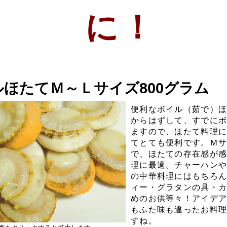
に！
ルほたてＭ～Ｌサイズ800グラム
便利なボイル（茹で）
からはずして、すでに
ますので、ほたて料理
てとても便利です。Ｍ
で、ほたての存在感が
理に最適。チャーハン
の中華料理にはもちろ
ィー・グラタンの具・
めのお供等々！アイデ
もふた味も違ったお料
すね。