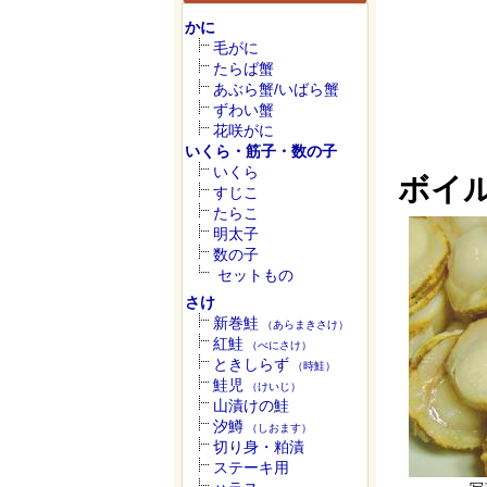
かに
毛がに
たらば蟹
あぶら蟹/いばら蟹
ずわい蟹
花咲がに
いくら・筋子・数の子
いくら
ボイ
すじこ
たらこ
明太子
数の子
セットもの
さけ
新巻鮭
（あらまきさけ）
紅鮭
（べにさけ）
ときしらず
（時鮭）
鮭児
（けいじ）
山漬けの鮭
汐鱒
（しおます）
切り身・粕漬
ステーキ用