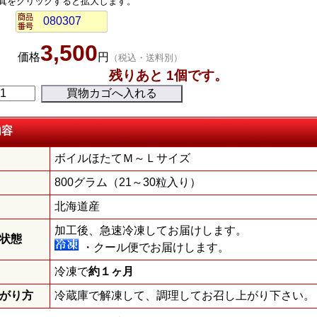
真をクリックすると拡大します。
080307
3,500
価格
円
（税込・送料別）
残りあと
1
個です。
内容
ボイルほたてＭ～Ｌサイズ
800グラム（21～30粒入り）
北海道産
加工後、急速冷凍してお届けします。
状態
・クール便でお届けします。
冷凍で
約１ヶ月
がり方
冷蔵庫で解凍して、調理してお召し上がり下さい。