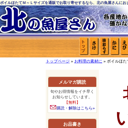
ボイルほたてＭ～Ｌサイズを通販でお取り寄せするなら、北の魚屋さんにお
トップページ
»
お料理の素材に
» ボイルほた
メルマガ購読
旬やお得情報をイチ早く
お知らせしています。
【無料】
購読・解除はこちら»
お品書き