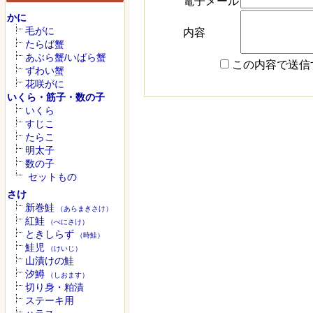
電子メール
かに
毛がに
内容
たらば蟹
あぶら蟹/いばら蟹
この内容で送信
ずわい蟹
花咲がに
いくら・筋子・数の子
いくら
すじこ
たらこ
明太子
数の子
セットもの
さけ
新巻鮭
（あらまきさけ）
紅鮭
（べにさけ）
ときしらず
（時鮭）
鮭児
（けいじ）
山漬けの鮭
汐鱒
（しおます）
切り身・粕漬
ステーキ用