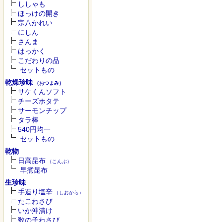
ししゃも
ほっけの開き
宗八かれい
にしん
さんま
はっかく
こだわりの品
セットもの
乾燥珍味
（おつまみ）
サケくんソフト
チーズホタテ
サーモンチップ
タラ棒
540円均一
セットもの
乾物
日高昆布
（こんぶ）
早煮昆布
生珍味
手造り塩辛
（しおから）
たこわさび
いか沖漬け
数の子わさび