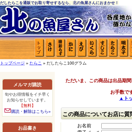
だしたらこを通販でお取り寄せするなら、北の魚屋さんにおまかせ！
トップページ
»
たらこ
» だしたらこ100グラム
ただいま、この商品は出品期間
メルマガ購読
お手数で
旬やお得情報をイチ早く
▲ト
お知らせしています。
【無料】
購読・解除はこちら»
この商品についてお店に質
お名前
お品書き