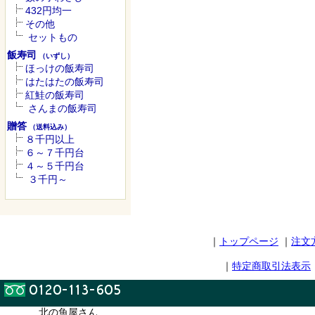
432円均一
その他
セットもの
飯寿司
（いずし）
ほっけの飯寿司
はたはたの飯寿司
紅鮭の飯寿司
さんまの飯寿司
贈答
（送料込み）
８千円以上
６～７千円台
４～５千円台
３千円～
｜
トップページ
｜
注文
｜
特定商取引法表示
北の魚屋さん