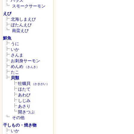
ハラス
スモークサーモン
えび
北海しまえび
ぼたんえび
南蛮えび
鮮魚
うに
いか
さんま
お刺身サーモン
めんめ
（きんき）
たこ
貝類
牡蠣貝
（かきがい）
ほたて
あわび
しじみ
あさり
開きつぶ
その他
干しもの・焼き物
いか