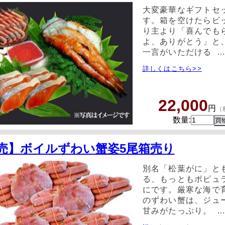
大変豪華なギフトセ
す。箱を空けたらビッ
り主より「喜んでも
よ、ありがとう」と
一言がいただける 
詳しくはこちら>>
22,000
円
（
数量:
売】ボイルずわい蟹姿5尾箱売り
別名「松葉がに」と
る、もっともポピュ
にです。厳寒な海で
のずわい蟹は、ジュ
甘みがたっぷり。 