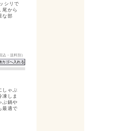
ッシリで
１尾から
重な部
…
税込・送料別）
にしゃぶ
冷凍しま
ゃぶ鍋や
も最適で
…