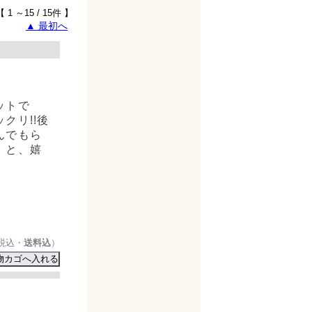
【 1 ～15 / 15件 】
▲ 最初へ
ットで
クリ!!後
んでもら
」と、嬉
…
税込・
送料込
）