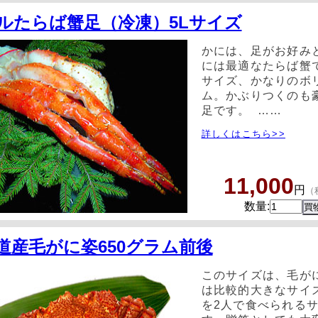
ルたらば蟹足（冷凍）5Lサイズ
かには、足がお好み
には最適なたらば蟹で
サイズ、かなりのボ
ム。かぶりつくのも
足です。 ……
詳しくはこちら>>
11,000
円
（
数量:
道産毛がに姿650グラム前後
このサイズは、毛が
は比較的大きなサイ
を2人で食べられる