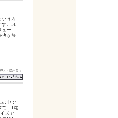
という方
す。5L
リュー
豪快な蟹
税込・送料別）
にの中で
ズで、1尾
サイズで