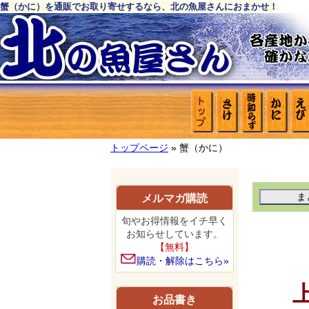
蟹（かに）を通販でお取り寄せするなら、北の魚屋さんにおまかせ！
トップページ
» 蟹（かに）
メルマガ購読
旬やお得情報をイチ早く
お知らせしています。
【無料】
購読・解除はこちら»
お品書き