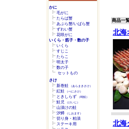
かに
毛がに
たらば蟹
商品一
あぶら蟹/いばら蟹
ずわい蟹
北海
花咲がに
いくら・筋子・数の子
いくら
すじこ
たらこ
明太子
数の子
セットもの
さけ
新巻鮭
（あらまきさけ）
紅鮭
（べにさけ）
ときしらず
（時鮭）
鮭児
（けいじ）
山漬けの鮭
汐鱒
（しおます）
切り身・粕漬
北海
ステーキ用