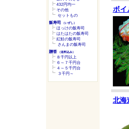
432円均一
ボイ
その他
セットもの
飯寿司
（いずし）
ほっけの飯寿司
はたはたの飯寿司
紅鮭の飯寿司
さんまの飯寿司
贈答
（送料込み）
８千円以上
６～７千円台
４～５千円台
３千円～
北海