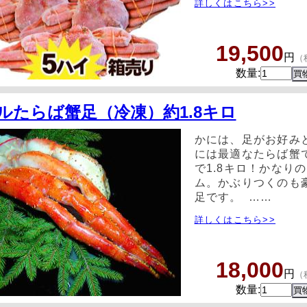
詳しくはこちら>>
19,500
円
（
数量:
ルたらば蟹足（冷凍）約1.8キロ
かには、足がお好み
には最適なたらば蟹
で1.8キロ！かなり
ム。かぶりつくのも
足です。 ……
詳しくはこちら>>
18,000
円
（
数量: