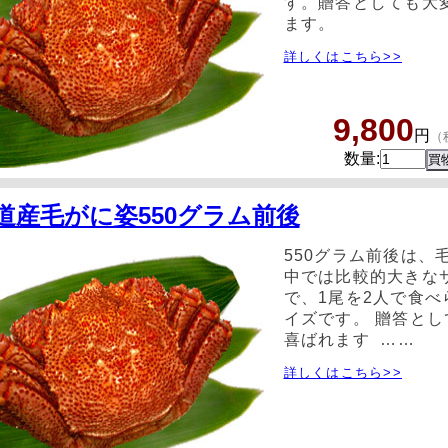
す。贈答としても大
ます。
詳しくはこちら>>
9,800
円
（
数量:
道産毛がに姿550グラム前後
550グラム前後は、
中では比較的大きな
で、1尾を2人で食べ
イズです。 贈答とし
喜ばれます ……
詳しくはこちら>>