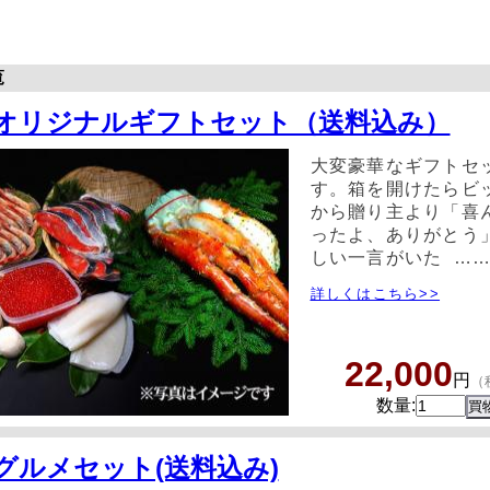
覧
オリジナルギフトセット（送料込み）
大変豪華なギフトセ
す。箱を開けたらビッ
から贈り主より「喜
ったよ、ありがとう
しい一言がいた …
詳しくはこちら>>
22,000
円
（
数量:
グルメセット(送料込み)