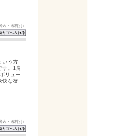
税込・送料別）
という方
です。1肩
のボリュー
豪快な蟹
税込・送料別）