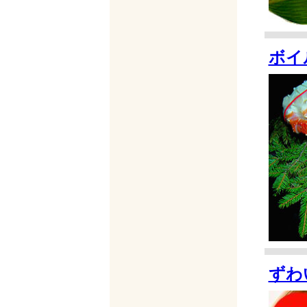
ボイ
ずわ