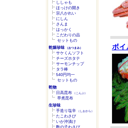
ししゃも
ほっけの開き
宗八かれい
にしん
さんま
はっかく
こだわりの品
セットもの
ボイ
乾燥珍味
（おつまみ）
サケくんソフト
チーズホタテ
サーモンチップ
タラ棒
540円均一
セットもの
乾物
日高昆布
（こんぶ）
早煮昆布
生珍味
手造り塩辛
（しおから）
たこわさび
いか沖漬け
数の子わさび