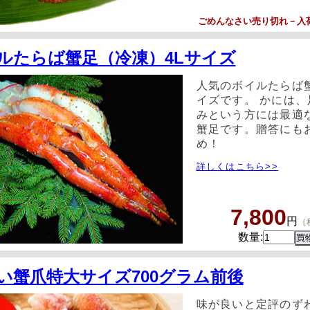
ごめんなさい
売り切れ
－入
ルたらば蟹足（冷凍）4Lサイズ
人気のボイルたらば蟹
イズです。 かには、
みという方には最適
蟹足です。贈答にも
め！
詳しくはこちら>>
7,800
円
（
数量:
い蟹爪特大サイズ700グラム前後
味が良いと定評のず