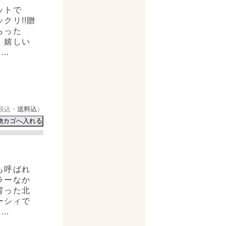
ットで
クリ!!贈
らった
、嬉しい
……
税込・
送料込
）
も呼ばれ
ラーなか
育った北
ーシィで
……