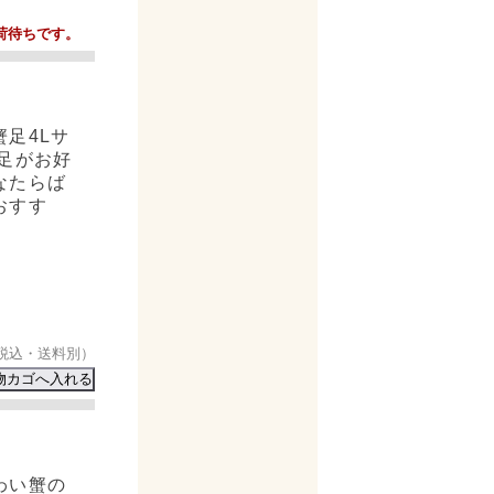
荷待ちです。
足4Lサ
足がお好
なたらば
おすす
税込・送料別）
わい蟹の