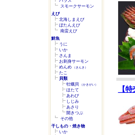
ハラス
スモークサーモン
えび
北海しまえび
ぼたんえび
南蛮えび
鮮魚
うに
いか
さんま
お刺身サーモン
めんめ
（きんき）
たこ
貝類
牡蠣貝
（かきがい）
【特
ほたて
あわび
しじみ
あさり
開きつぶ
その他
干しもの・焼き物
いか