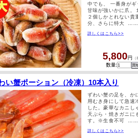
中でも、 一番身がギ
甘味が強いかに爪。
２個しかとれない貴
分、さらに特大 …
詳しくはこちら>>
5,800
円
（
数量:
わい蟹ポーション（冷凍）10本入り
ずわい蟹の足を、か
用むき身にして急速
した。豪華なカニし
天ぷら・焼きガニに
す。※生食不可 …
詳しくはこちら>>