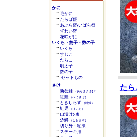
かに
毛がに
たらば蟹
あぶら蟹/いばら蟹
ずわい蟹
花咲がに
いくら・筋子・数の子
いくら
すじこ
たらこ
明太子
数の子
セットもの
さけ
たら
新巻鮭
（あらまきさけ）
紅鮭
（べにさけ）
ときしらず
（時鮭）
鮭児
（けいじ）
山漬けの鮭
汐鱒
（しおます）
切り身・粕漬
ステーキ用