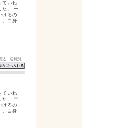
をていね
た。 干
かけるの
」。白身
税込・送料別）
をていね
た。 干
かけるの
」。白身