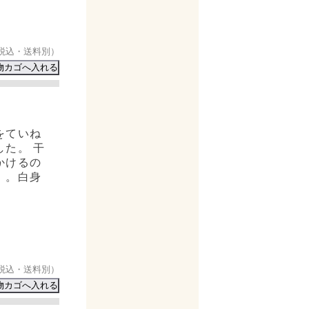
税込・送料別）
をていね
た。 干
かけるの
」。白身
税込・送料別）