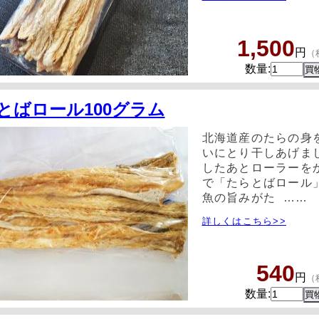
1,500
円
（
数量:
とばロール100グラム
北海道産のたらの身
いにとり干しあげまし
したあとローラーを
で「たらとばロール
魚の旨みがた ……
詳しくはこちら>>
540
円
（
数量: