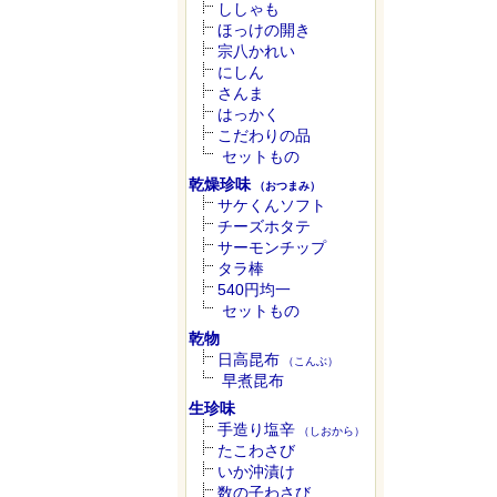
ししゃも
ほっけの開き
宗八かれい
にしん
さんま
はっかく
こだわりの品
セットもの
乾燥珍味
（おつまみ）
サケくんソフト
チーズホタテ
サーモンチップ
タラ棒
540円均一
セットもの
乾物
日高昆布
（こんぶ）
早煮昆布
生珍味
手造り塩辛
（しおから）
たこわさび
いか沖漬け
数の子わさび