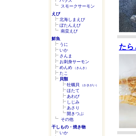
ハラス
スモークサーモン
えび
北海しまえび
ぼたんえび
南蛮えび
鮮魚
うに
たら
いか
さんま
お刺身サーモン
めんめ
（きんき）
たこ
貝類
牡蠣貝
（かきがい）
ほたて
あわび
しじみ
あさり
開きつぶ
その他
干しもの・焼き物
いか