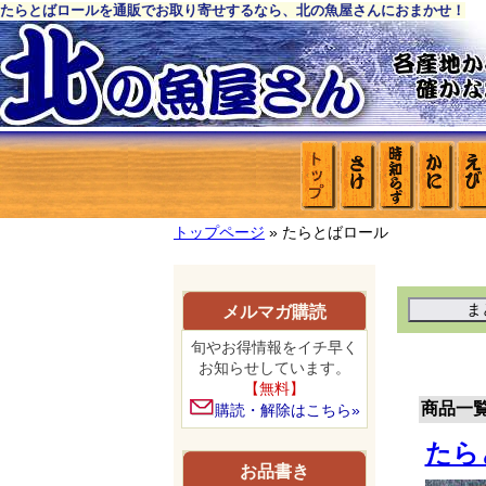
たらとばロールを通販でお取り寄せするなら、北の魚屋さんにおまかせ！
トップページ
» たらとばロール
メルマガ購読
旬やお得情報をイチ早く
お知らせしています。
【無料】
商品一
購読・解除はこちら»
たら
お品書き