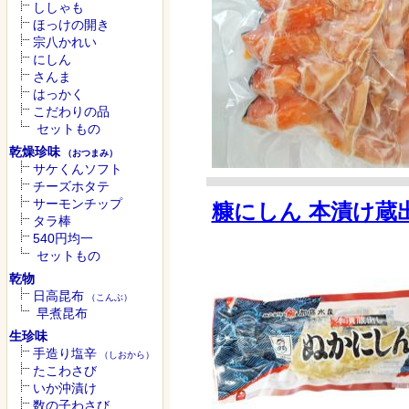
ししゃも
ほっけの開き
宗八かれい
にしん
さんま
はっかく
こだわりの品
セットもの
乾燥珍味
（おつまみ）
サケくんソフト
チーズホタテ
サーモンチップ
糠にしん 本漬け蔵
タラ棒
540円均一
セットもの
乾物
日高昆布
（こんぶ）
早煮昆布
生珍味
手造り塩辛
（しおから）
たこわさび
いか沖漬け
数の子わさび