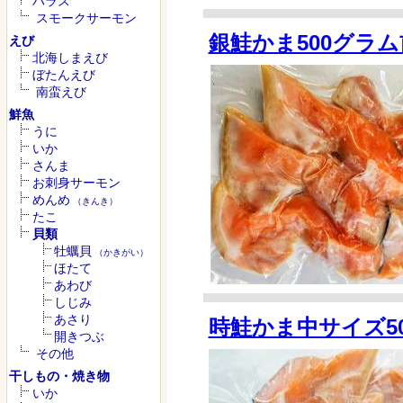
ハラス
スモークサーモン
銀鮭かま500グラ
えび
北海しまえび
ぼたんえび
南蛮えび
鮮魚
うに
いか
さんま
お刺身サーモン
めんめ
（きんき）
たこ
貝類
牡蠣貝
（かきがい）
ほたて
あわび
しじみ
あさり
時鮭かま中サイズ5
開きつぶ
その他
干しもの・焼き物
いか