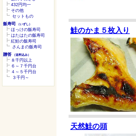
432円均一
その他
セットもの
飯寿司
（いずし）
鮭のかま５枚入り
ほっけの飯寿司
はたはたの飯寿司
紅鮭の飯寿司
さんまの飯寿司
贈答
（送料込み）
８千円以上
６～７千円台
４～５千円台
３千円～
天然鮭の頭