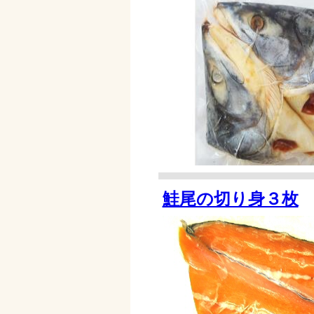
鮭尾の切り身３枚