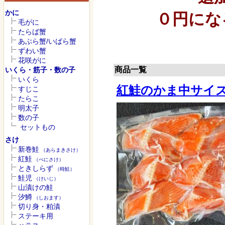
かに
０円にな
毛がに
たらば蟹
あぶら蟹/いばら蟹
ずわい蟹
花咲がに
商品一覧
いくら・筋子・数の子
いくら
紅鮭のかま中サイズ
すじこ
たらこ
明太子
数の子
セットもの
さけ
新巻鮭
（あらまきさけ）
紅鮭
（べにさけ）
ときしらず
（時鮭）
鮭児
（けいじ）
山漬けの鮭
汐鱒
（しおます）
切り身・粕漬
ステーキ用