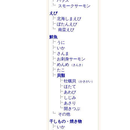
ハラス
スモークサーモン
えび
北海しまえび
ぼたんえび
南蛮えび
鮮魚
うに
いか
さんま
お刺身サーモン
めんめ
（きんき）
たこ
貝類
牡蠣貝
（かきがい）
ほたて
あわび
しじみ
あさり
開きつぶ
その他
干しもの・焼き物
いか