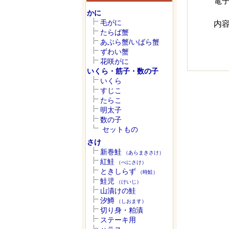
電
かに
毛がに
内
たらば蟹
あぶら蟹/いばら蟹
ずわい蟹
花咲がに
いくら・筋子・数の子
いくら
すじこ
たらこ
明太子
数の子
セットもの
さけ
新巻鮭
（あらまきさけ）
紅鮭
（べにさけ）
ときしらず
（時鮭）
鮭児
（けいじ）
山漬けの鮭
汐鱒
（しおます）
切り身・粕漬
ステーキ用