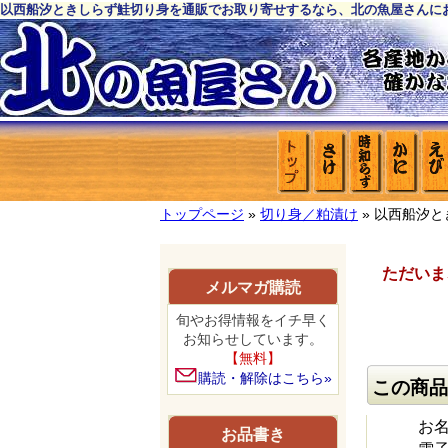
以西船汐ときしらず鮭切り身を通販でお取り寄せするなら、北の魚屋さんに
トップページ
»
切り身／粕漬け
» 以西船汐
ただいま
メルマガ購読
旬やお得情報をイチ早く
お知らせしています。
【無料】
購読・解除はこちら»
この商品
お
お品書き