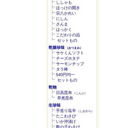
ししゃも
ほっけの開き
宗八かれい
にしん
さんま
はっかく
こだわりの品
セットもの
乾燥珍味
（おつまみ）
サケくんソフト
チーズホタテ
サーモンチップ
タラ棒
540円均一
セットもの
乾物
日高昆布
（こんぶ）
早煮昆布
生珍味
手造り塩辛
（しおから）
たこわさび
いか沖漬け
数の子わさび