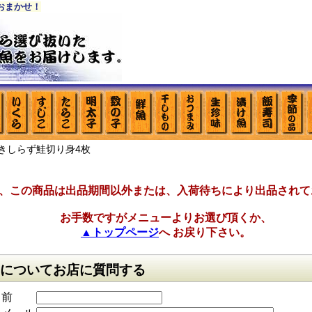
おまかせ！
ときしらず鮭切り身4枚
、この商品は出品期間以外または、入荷待ちにより出品されて
お手数ですがメニューよりお選び頂くか、
▲トップページ
へ お戻り下さい。
についてお店に質問する
名前